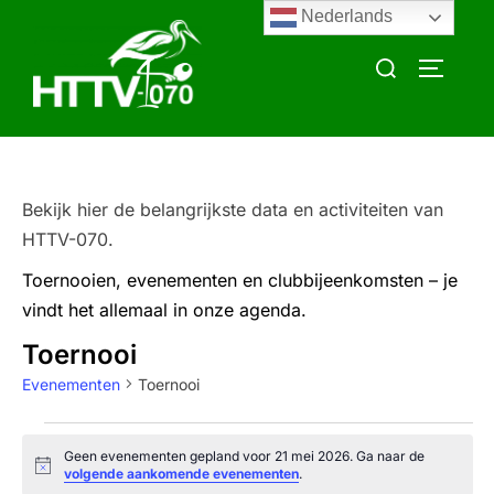
Ga
Nederlands
naar
Zoek
TOGGLE
de
naar:
inhoud
Bekijk hier de belangrijkste data en activiteiten van
HTTV-070.
Toernooien, evenementen en clubbijeenkomsten – je
vindt het allemaal in onze agenda.
Toernooi
Evenementen
Toernooi
Evenementen
Geen evenementen gepland voor 21 mei 2026. Ga naar de
B
volgende aankomende evenementen
.
in
e