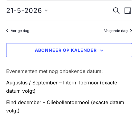
r
E
i
21
21-5-2026
E
ZOEKEN
DAG
c
h
v
S
mei
v
t
e
e
Vorige dag
Volgende dag
2026
e
l
n
e
n
e
ABONNEER OP KALENDER
c
m
e
t
e
Evenementen met nog onbekende datum:
e
m
e
n
Augustus / September – Intern Toernooi (exacte
e
r
t
datum volgt)
e
n
w
Eind december – Oliebollentoernooi (exacte datum
e
volgt)
e
t
n
e
d
e
r
a