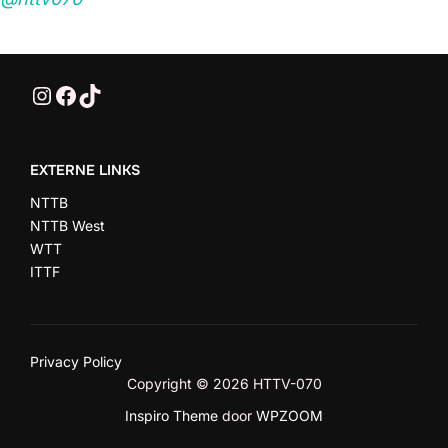
e
r
@HTTV070
HTTV-070
HTTV-070
g
e
EXTERNE LINKS
v
NTTB
e
NTTB West
WTT
n
ITTF
n
a
Privacy Policy
Copyright © 2026 HTTV-070
v
Inspiro Theme
door
WPZOOM
i