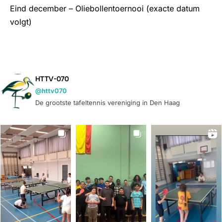
o
.
E
Eind december – Oliebollentoernooi (exacte datum
e
volgt)
e
v
n
k
e
n
a
e
n
v
HTTV-070
n
e
@httv070
i
De grootste tafeltennis vereniging in Den Haag
e
m
g
n
a
e
t
w
n
i
e
t
e
e
e
r
n