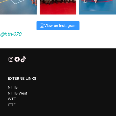
g
e
View on Instagram
v
@httv070
e
n
@HTTV070
HTTV-070
HTTV-070
n
a
EXTERNE LINKS
v
NTTB
i
NTTB West
WTT
g
ITTF
a