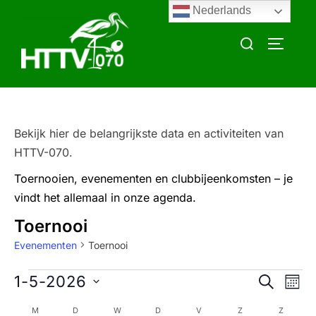
Ga
Nederlands
naar
Zoek
TOGGLE
de
naar:
inhoud
Bekijk hier de belangrijkste data en activiteiten van
HTTV-070.
Toernooien, evenementen en clubbijeenkomsten – je
vindt het allemaal in onze agenda.
Toernooi
Evenementen
Toernooi
Evenementen
E
1-5-2026
E
ZOEKEN
MAA
v
S
v
M
MAANDAG
D
DINSDAG
W
WOENSDAG
D
DONDERDAG
V
VRIJDAG
Z
ZATERDAG
Z
ZONDA