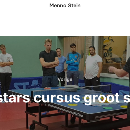
Menno Stein
Vorige
Vorige
stars cursus groot 