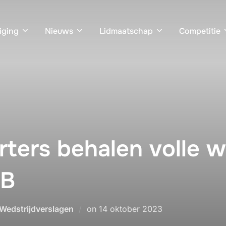
iging
Nieuws
Lidmaatschap
Competitie
arters behalen volle 
GB
Geplaatst
Wedstrijdverslagen
on
14 oktober 2023
op