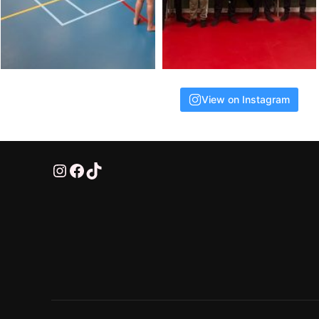
View on Instagram
@HTTV070
HTTV-070
HTTV-070