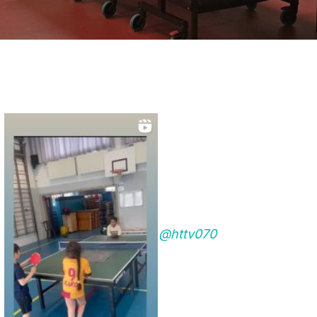
@httv070