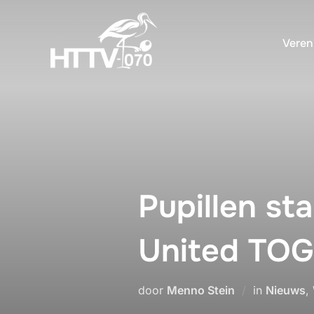
Ga
naar
Veren
de
inhoud
Pupillen st
United TO
door
Menno Stein
in
Nieuws
,