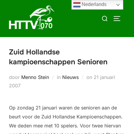
Ga
Nederlands
naar
Zoek
TOGGLE
de
naar:
inhoud
Zuid Hollandse
kampioenschappen Senioren
Geplaatst
door
Menno Stein
in
Nieuws
on
21 januari
op
2007
Op zondag 21 januari waren de senioren aan de
beurt voor de Zuid Hollandse Kampioenschappen.
We deden mee met 10 spelers. Voor twee hiervan