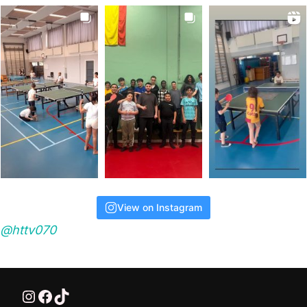
View on Instagram
@httv070
@HTTV070
HTTV-070
HTTV-070