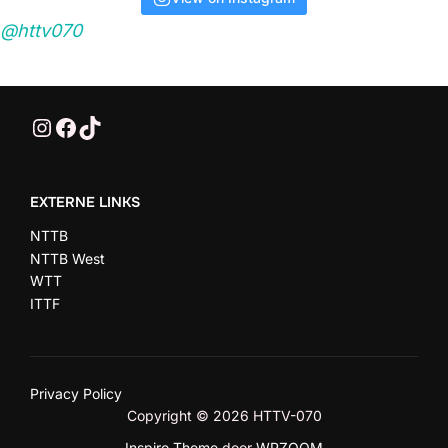
@httv070
@HTTV070
HTTV-070
HTTV-070
EXTERNE LINKS
NTTB
NTTB West
WTT
ITTF
Privacy Policy
Copyright © 2026 HTTV-070
Inspiro Theme
door
WPZOOM