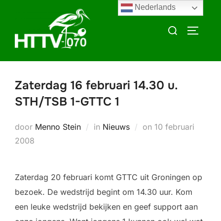
Ga
Nederlands
naar
Zoek
TOGGLE
de
naar:
inhoud
Zaterdag 16 februari 14.30 u.
STH/TSB 1-GTTC 1
Geplaatst
door
Menno Stein
in
Nieuws
on
10 februari
op
2008
Zaterdag 20 februari komt GTTC uit Groningen op
bezoek. De wedstrijd begint om 14.30 uur. Kom
een leuke wedstrijd bekijken en geef support aan