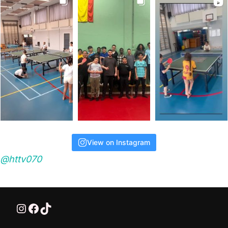
View on Instagram
@httv070
@HTTV070
HTTV-070
HTTV-070