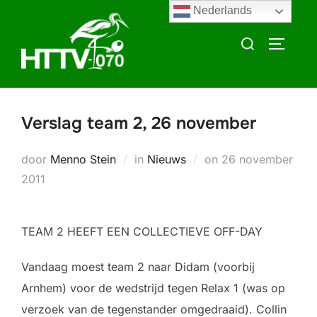
Ga
Nederlands
naar
Zoek
TOGGLE
de
naar:
inhoud
Verslag team 2, 26 november
Geplaatst
door
Menno Stein
in
Nieuws
on
26 november
op
2011
TEAM 2 HEEFT EEN COLLECTIEVE OFF-DAY
Vandaag moest team 2 naar Didam (voorbij
Arnhem) voor de wedstrijd tegen Relax 1 (was op
verzoek van de tegenstander omgedraaid). Collin