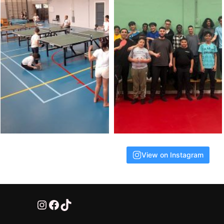
View on Instagram
@HTTV070
HTTV-070
HTTV-070