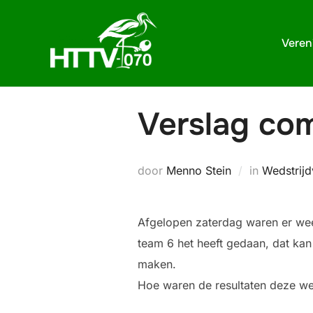
Ga
naar
Veren
de
inhoud
Verslag co
door
Menno Stein
in
Wedstrijd
Afgelopen zaterdag waren er wee
team 6 het heeft gedaan, dat kan 
maken.
Hoe waren de resultaten deze w