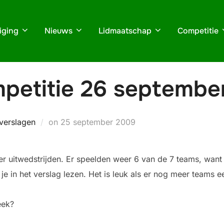
iging
Nieuws
Lidmaatschap
Competitie
mpetitie 26 septembe
Geplaatst
verslagen
on
25 september 2009
op
r uitwedstrijden. Er speelden weer 6 van de 7 teams, want
je in het verslag lezen. Het is leuk als er nog meer teams 
eek?