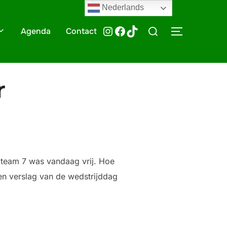
Nederlands
Zoek
@HTTV070
HTTV-070
HTTV-070
Agenda
Contact
TOGGLE ZI
naar:
r
 team 7 was vandaag vrij. Hoe
een verslag van de wedstrijddag