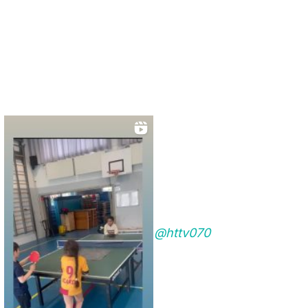
@httv070