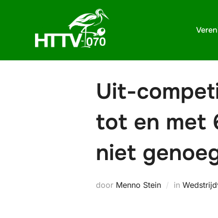
Ga
naar
Veren
de
inhoud
Uit-competi
tot en met 
niet genoe
door
Menno Stein
in
Wedstrijd