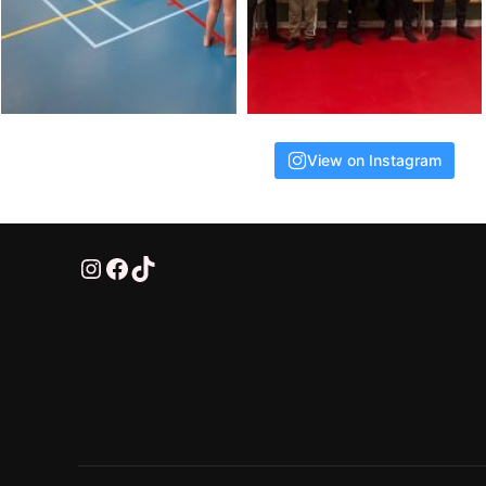
View on Instagram
@HTTV070
HTTV-070
HTTV-070