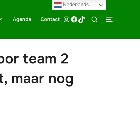
Nederlands
Zoek
@HTTV070
HTTV-070
HTTV-070
Agenda
Contact
TOGGLE ZI
naar:
voor team 2
nt, maar nog