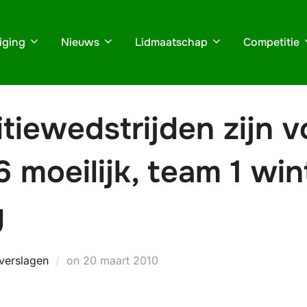
iging
Nieuws
Lidmaatschap
Competitie
tiewedstrijden zijn 
6 moeilijk, team 1 wi
g
Geplaatst
verslagen
on
20 maart 2010
op