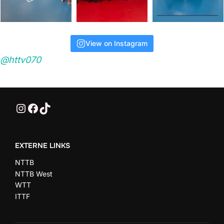
View on Instagram
@httv070
@HTTV070
HTTV-070
HTTV-070
EXTERNE LINKS
NTTB
NTTB West
WTT
ITTF