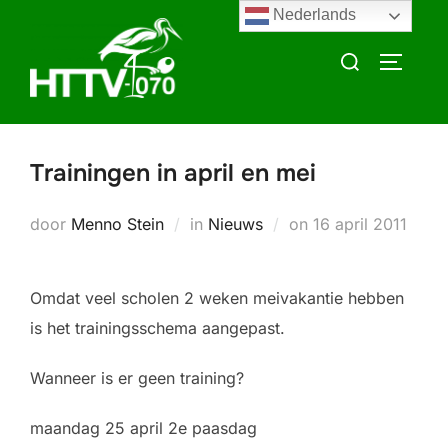
Ga
Nederlands
naar
Zoek
TOGGLE
de
naar:
inhoud
Trainingen in april en mei
Geplaatst
door
Menno Stein
in
Nieuws
on
16 april 2011
op
Omdat veel scholen 2 weken meivakantie hebben
is het trainingsschema aangepast.
Wanneer is er geen training?
maandag 25 april 2e paasdag