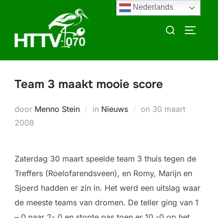
Ga
Nederlands
naar
Zoek
TOGGLE
de
naar:
inhoud
Team 3 maakt mooie score
Geplaatst
door
Menno Stein
in
Nieuws
on
30 maart
op
2008
Zaterdag 30 maart speelde team 3 thuis tegen de
Treffers (Roelofarendsveen), en Romy, Marijn en
Sjoerd hadden er zin in. Het werd een uitslag waar
de meeste teams van dromen. De teller ging van 1
– 0 naar 2- 0 en stopte pas toen er 10 -0 op het