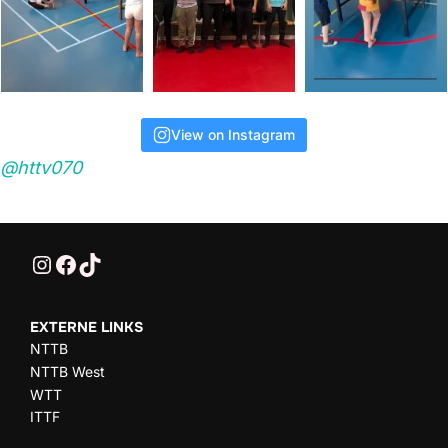
View on Instagram
@httv070
@HTTV070
HTTV-070
HTTV-070
EXTERNE LINKS
NTTB
NTTB West
WTT
ITTF