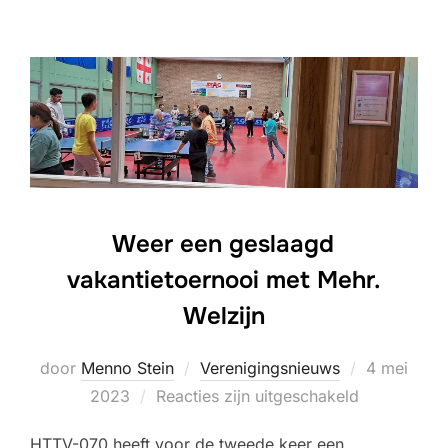
Weer een geslaagd
vakantietoernooi met Mehr.
Welzijn
Geplaatst
door
Menno Stein
Verenigingsnieuws
4 mei
op
2023
Reacties zijn uitgeschakeld
HTTV-070 heeft voor de tweede keer een