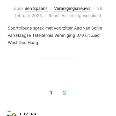
Geplaatst
door
Ben Spaans
Verenigingsnieuws
26
op
februari 2023
Reacties zijn uitgeschakeld
Sporttribune sprak met voorzitter Aad van Schie
van Haagse Tafeltennis Vereniging 070 uit Zuid
West Den Haag.
Berichten
1
2
paginering
HTTV-070