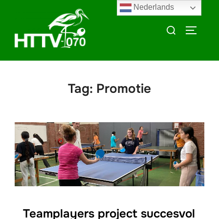
Ga
Nederlands
naar
Zoek
TOGGLE
de
naar:
inhoud
Tag:
Promotie
Teamplayers project succesvol