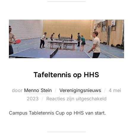
Tafeltennis op HHS
Geplaatst
door
Menno Stein
Verenigingsnieuws
4 mei
op
2023
Reacties zijn uitgeschakeld
Campus Tabletennis Cup op HHS van start.