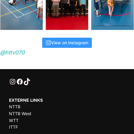
View on Instagram
@httv070
@HTTV070
HTTV-070
HTTV-070
EXTERNE LINKS
NTTB
NTTB West
WTT
ITTF