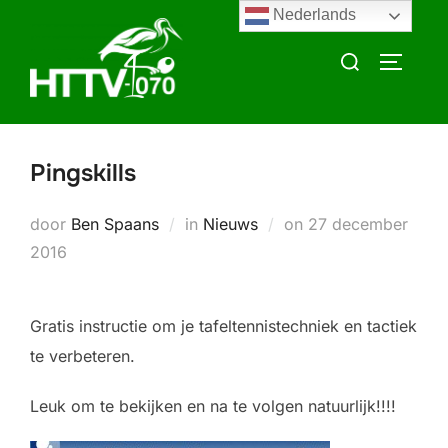
Ga
Nederlands
naar
Zoek
TOGGLE
de
naar:
inhoud
Pingskills
Geplaatst
door
Ben Spaans
in
Nieuws
on
27 december
op
2016
Gratis instructie om je tafeltennistechniek en tactiek
te verbeteren.
Leuk om te bekijken en na te volgen natuurlijk!!!!