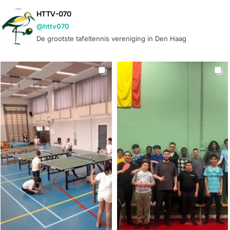
HTTV-070
@httv070
De grootste tafeltennis vereniging in Den Haag