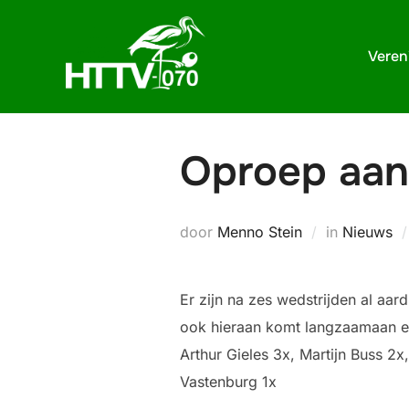
Ga
naar
Veren
de
inhoud
Oproep aan
door
Menno Stein
in
Nieuws
Er zijn na zes wedstrijden al aa
ook hieraan komt langzaamaan een
Arthur Gieles 3x, Martijn Buss 2
Vastenburg 1x