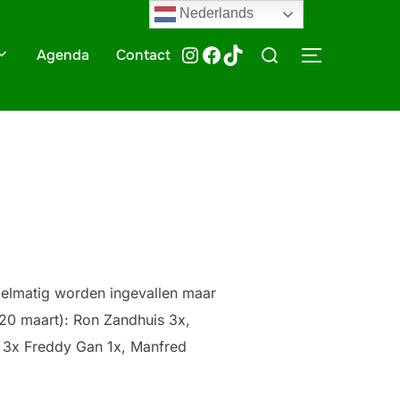
Nederlands
Zoek
@HTTV070
HTTV-070
HTTV-070
Agenda
Contact
TOGGLE ZI
naar:
egelmatig worden ingevallen maar
 20 maart): Ron Zandhuis 3x,
ss 3x Freddy Gan 1x, Manfred