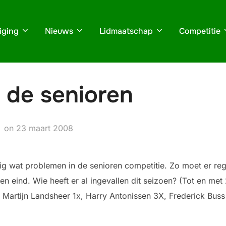
iging
Nieuws
Lidmaatschap
Competitie
 de senioren
Geplaatst
on
23 maart 2008
op
rdig wat problemen in de senioren competitie. Zo moet er r
 eind. Wie heeft er al ingevallen dit seizoen? (Tot en met
x, Martijn Landsheer 1x, Harry Antonissen 3X, Frederick Bu