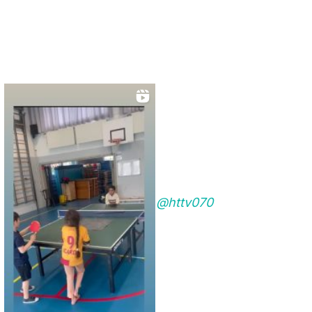
@httv070