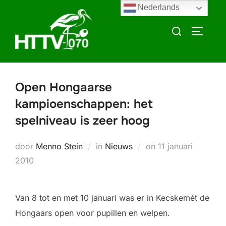
Ga
Nederlands
naar
Zoek
TOGGLE
de
naar:
inhoud
Open Hongaarse
kampioenschappen: het
spelniveau is zeer hoog
Geplaatst
door
Menno Stein
in
Nieuws
on
11 januari
op
2010
Van 8 tot en met 10 januari was er in Kecskemét de
Hongaars open voor pupillen en welpen.