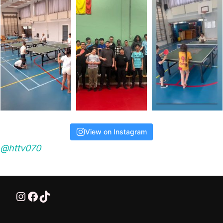
View on Instagram
@httv070
@HTTV070
HTTV-070
HTTV-070