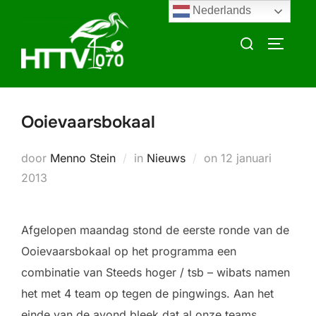
Ga
Nederlands
naar
Zoek
TOGGLE
de
naar:
inhoud
Ooievaarsbokaal
Geplaatst
door
Menno Stein
in
Nieuws
on
12 januari
op
2013
Afgelopen maandag stond de eerste ronde van de
Ooievaarsbokaal op het programma een
combinatie van Steeds hoger / tsb – wibats namen
het met 4 team op tegen de pingwings. Aan het
einde van de avond bleek dat al onze teams