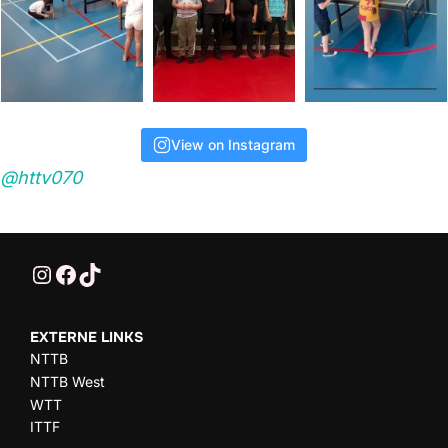
View on Instagram
@httv070
@HTTV070
HTTV-070
HTTV-070
EXTERNE LINKS
NTTB
NTTB West
WTT
ITTF