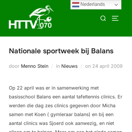
Ga
Nederlands
naar
Zoek
TOGGLE
de
naar:
inhoud
Nationale sportweek bij Balans
Geplaatst
door
Menno Stein
in
Nieuws
on
24 april 2009
op
Op 22 april was er in samenwerking met
basisschool Balans een aantal tafeltennis clinics. Er
werden die dag zes clinics gegeven door Micha
samen met Koen ( gymleraar balans) en bij een
aantal clinics was Sjoerd ook aanwezig, en niet
alleen om te helpen. Maar om aan het einde samen