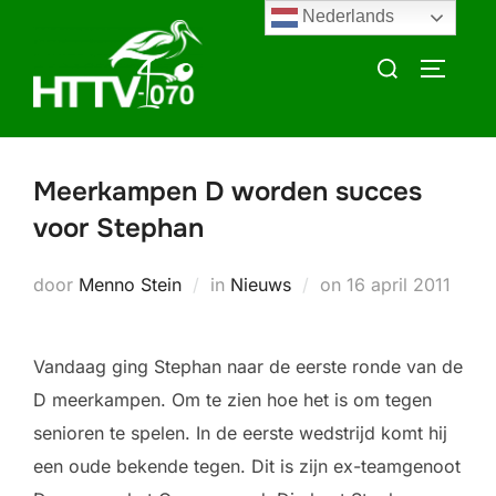
Ga
Nederlands
naar
Zoek
TOGGLE
de
naar:
inhoud
Meerkampen D worden succes
voor Stephan
Geplaatst
door
Menno Stein
in
Nieuws
on
16 april 2011
op
Vandaag ging Stephan naar de eerste ronde van de
D meerkampen. Om te zien hoe het is om tegen
senioren te spelen. In de eerste wedstrijd komt hij
een oude bekende tegen. Dit is zijn ex-teamgenoot