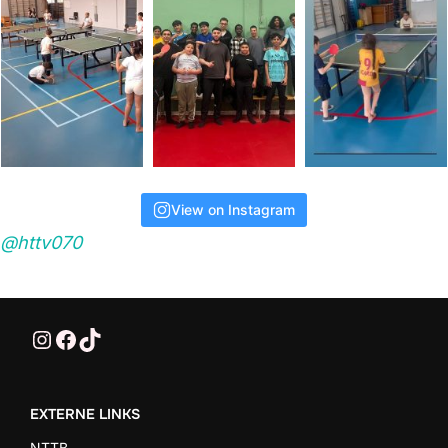
View on Instagram
@httv070
@HTTV070
HTTV-070
HTTV-070
EXTERNE LINKS
NTTB