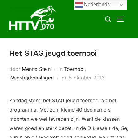
Ga
Nederlands
naar
Zoek
TOGGLE
de
naar:
inhoud
Het STAG jeugd toernooi
door
Menno Stein
in
Toernooi
,
Geplaatst
Wedstrijdverslagen
on
5 oktober 2013
op
Zondag stond het STAG jeugd toernooi op het
programma. Met zo’n kleine 40 deelnemers
mochten we wel tevreden zijn. Want de klassen
waren goed en sterk bezet. In de D klasse ( 4e, 5e,
pup b en c ) was Sett goed aanwezig. En dat was