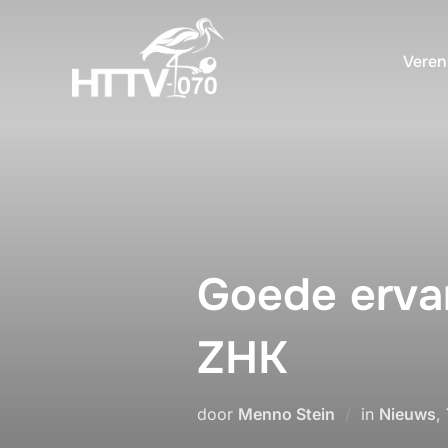
Ga
naar
Veren
de
inhoud
Goede erva
ZHK
door
Menno Stein
in
Nieuws
,