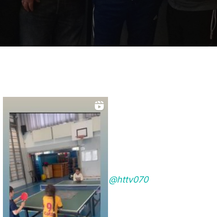
@httv070