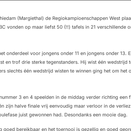
chiedam (Margiethal) de Regiokampioenschappen West plaa
 vonden op maar liefst 50 (!!) tafels in 21 verschillende o
het onderdeel voor jongens onder 11 en jongens onder 13. 
st en trof drie sterke tegenstanders. Hij wist één wedstrijd 
s slechts één wedstrijd wisten te winnen ging het om het o
nummer 3 en 4 speelden in de middag verder richting een fi
n zijn halve finale vrij eenvoudig maar verloor in de verlie
poulefase juist gewonnen had. Desondanks een mooie dag.
g goed bereikbaar en het toernooi is gezellig en goed geor