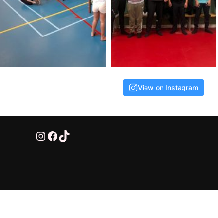
View on Instagram
@HTTV070
HTTV-070
HTTV-070