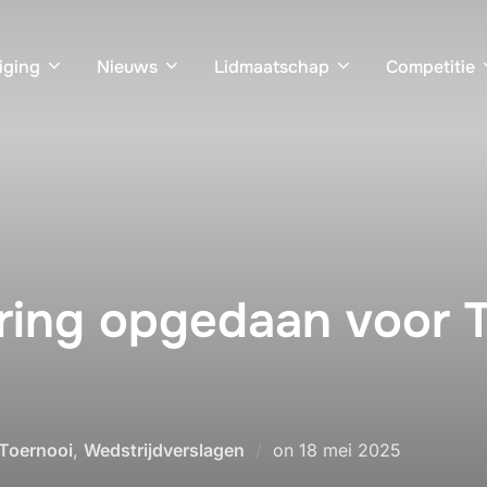
iging
Nieuws
Lidmaatschap
Competitie
ring opgedaan voor 
Geplaatst
Toernooi
,
Wedstrijdverslagen
on
18 mei 2025
op