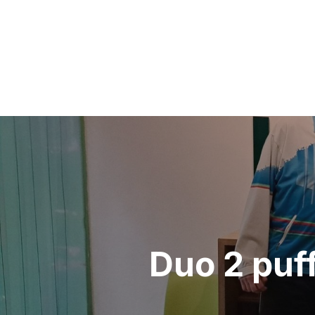
Bericht
navigatie
Duo 2 puf