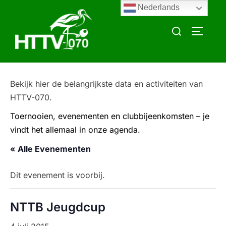
Ga
Nederlands
naar
Zoek
TOGGLE
de
naar:
inhoud
Bekijk hier de belangrijkste data en activiteiten van
HTTV-070.
Toernooien, evenementen en clubbijeenkomsten – je
vindt het allemaal in onze agenda.
« Alle Evenementen
Dit evenement is voorbij.
NTTB Jeugdcup