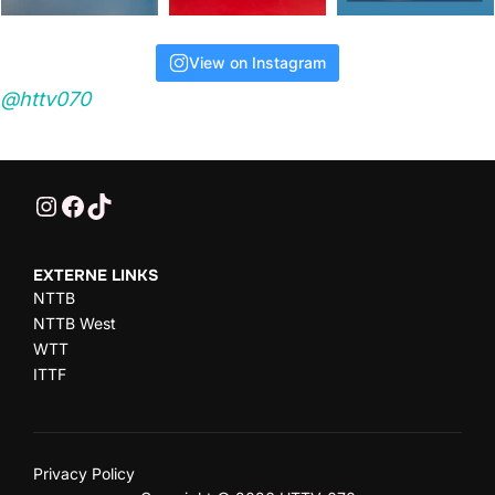
View on Instagram
@httv070
@HTTV070
HTTV-070
HTTV-070
EXTERNE LINKS
NTTB
NTTB West
WTT
ITTF
Privacy Policy