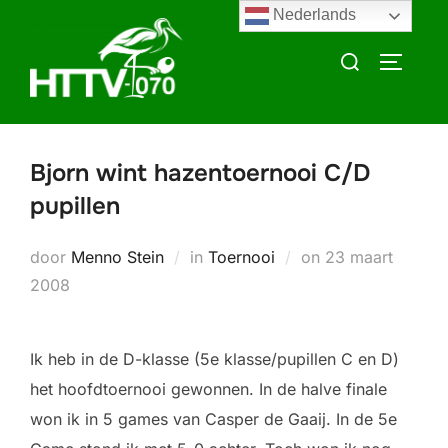
Ga
Nederlands
naar
Zoek
TOGGLE
de
naar:
inhoud
Bjorn wint hazentoernooi C/D
pupillen
Geplaatst
door
Menno Stein
in
Toernooi
on
23 maart
op
2008
Ik heb in de D-klasse (5e klasse/pupillen C en D)
het hoofdtoernooi gewonnen. In de halve finale
won ik in 5 games van Casper de Gaaij. In de 5e