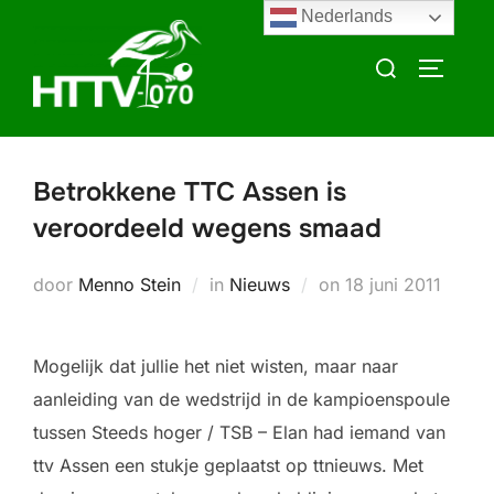
Ga
Nederlands
naar
Zoek
TOGGLE
de
naar:
inhoud
Betrokkene TTC Assen is
veroordeeld wegens smaad
Geplaatst
door
Menno Stein
in
Nieuws
on
18 juni 2011
op
Mogelijk dat jullie het niet wisten, maar naar
aanleiding van de wedstrijd in de kampioenspoule
tussen Steeds hoger / TSB – Elan had iemand van
ttv Assen een stukje geplaatst op ttnieuws. Met