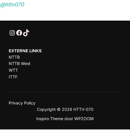
@httv070
@HTTV070
HTTV-070
HTTV-070
EXTERNE LINKS
NTTB
NTTB West
WTT
ITTF
Privacy Policy
Copyright © 2026 HTTV-070
Inspiro Theme
door
WPZOOM