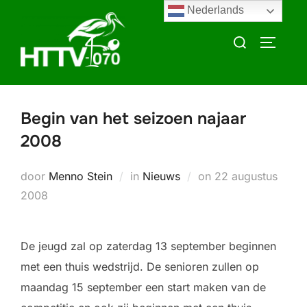
Ga
Nederlands
naar
Zoek
TOGGLE
de
naar:
inhoud
Begin van het seizoen najaar
2008
Geplaatst
door
Menno Stein
in
Nieuws
on
22 augustus
op
2008
De jeugd zal op zaterdag 13 september beginnen
met een thuis wedstrijd. De senioren zullen op
maandag 15 september een start maken van de