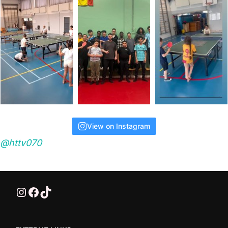
View on Instagram
@httv070
@HTTV070
HTTV-070
HTTV-070