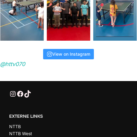
View on Instagram
@httv070
@HTTV070
HTTV-070
HTTV-070
EXTERNE LINKS
NTTB
NTTB West