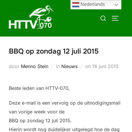
Ga
Nederlands
naar
Zoek
TOGGLE
de
naar:
inhoud
BBQ op zondag 12 juli 2015
Geplaatst
door
Menno Stein
in
Nieuws
on
18 juni 2015
op
Beste leden van HTTV-070,
Deze e-mail is een vervolg op de uitnodigingsmail
van vorige week voor de
BBQ op zondag 12 juli 2015.
Hierin wordt nog duidelijker uitgelegd hoe de dag