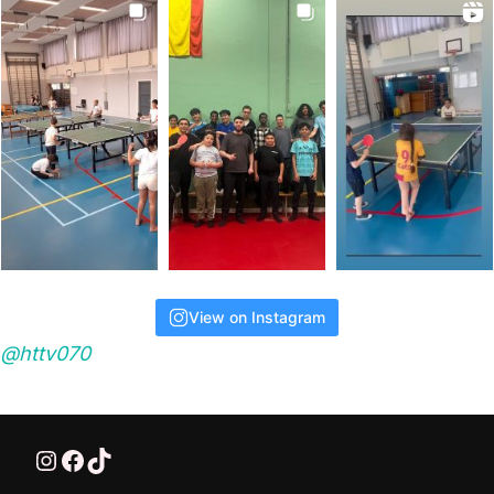
View on Instagram
@httv070
@HTTV070
HTTV-070
HTTV-070