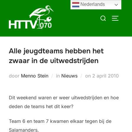
Ga
Nederlands
naar
Zoek
TOGGLE
de
naar:
inhoud
Alle jeugdteams hebben het
zwaar in de uitwedstrijden
Geplaatst
door
Menno Stein
in
Nieuws
on
2 april 2010
op
Dit weekend waren er weer uitwedstrijden en hoe
deden de teams het dit keer?
Team 6 en team 7 kwamen elkaar tegen bij de
Salamanders.