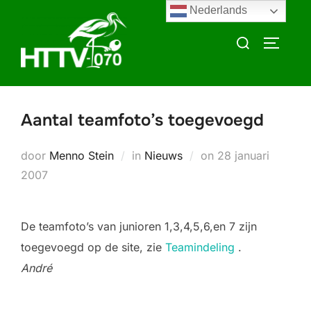
Ga
Nederlands
naar
Zoek
TOGGLE
de
naar:
inhoud
Aantal teamfoto’s toegevoegd
Geplaatst
door
Menno Stein
in
Nieuws
on
28 januari
op
2007
De teamfoto’s van junioren 1,3,4,5,6,en 7 zijn
toegevoegd op de site, zie
Teamindeling
.
André