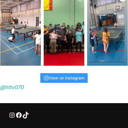
View on Instagram
@httv070
@HTTV070
HTTV-070
HTTV-070